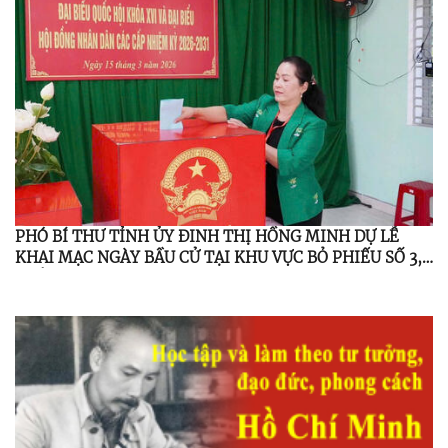
PHÓ BÍ THƯ TỈNH ỦY ĐINH THỊ HỒNG MINH DỰ LỄ
KHAI MẠC NGÀY BẦU CỬ TẠI KHU VỰC BỎ PHIẾU SỐ 3,
THÔN 3, XÃ MINH LONG.