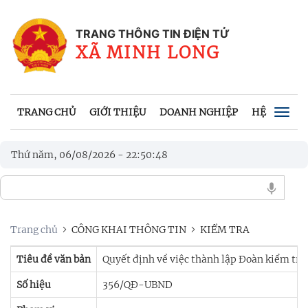
TRANG THÔNG TIN ĐIỆN TỬ
XÃ MINH LONG
TRANG CHỦ
GIỚI THIỆU
DOANH NGHIỆP
HỆ THỐNG 
Togg
navig
Thứ năm, 06/08/2026
-
22
:
50
:
49
Trang chủ
CÔNG KHAI THÔNG TIN
KIỂM TRA
Tiêu đề văn bản
Quyết định về việc thành lập Đoàn kiểm tra
Số hiệu
356/QĐ-UBND