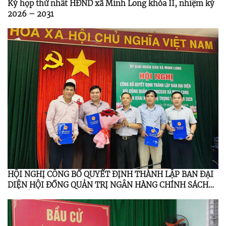
Kỳ họp thứ nhất HĐND xã Minh Long khóa II, nhiệm kỳ
2026 – 2031
HỘI NGHỊ CÔNG BỐ QUYẾT ĐỊNH THÀNH LẬP BAN ĐẠI
DIỆN HỘI ĐỒNG QUẢN TRỊ NGÂN HÀNG CHÍNH SÁCH
XÃ HỘI MINH LONG