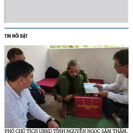
TIN NỔI BẬT
PHÓ CHỦ TỊCH UBND TỈNH NGUYỄN NGỌC SÂM THĂM,