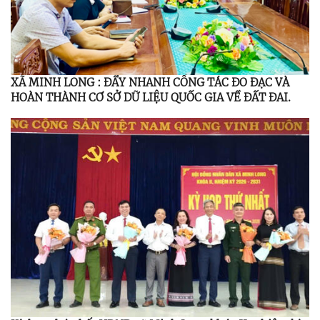
XÃ MINH LONG : ĐẨY NHANH CÔNG TÁC ĐO ĐẠC VÀ
HOÀN THÀNH CƠ SỞ DỮ LIỆU QUỐC GIA VỀ ĐẤT ĐAI.