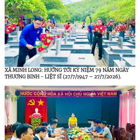
XÃ MINH LONG: HƯỚNG TỚI KỶ NIỆM 79 NĂM NGÀY
THƯƠNG BINH - LIỆT SĨ (27/7/1947 – 27/7/2026).