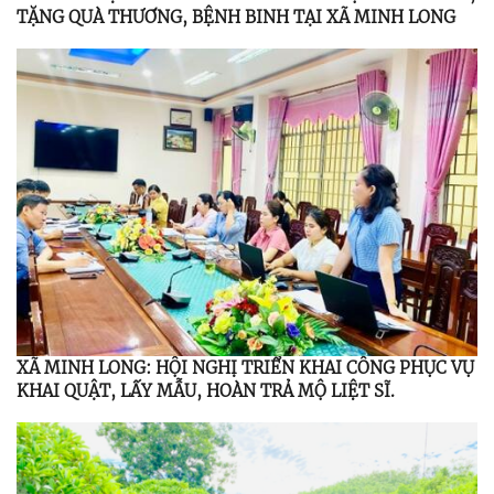
TẶNG QUÀ THƯƠNG, BỆNH BINH TẠI XÃ MINH LONG
XÃ MINH LONG: HỘI NGHỊ TRIỂN KHAI CÔNG PHỤC VỤ
KHAI QUẬT, LẤY MẪU, HOÀN TRẢ MỘ LIỆT SĨ.