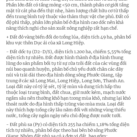
Phần lớn đất có tầng mỏng <50 cm, thành phần cơ giới tầng
mặt từ cát pha đến thịt nhẹ, hàm lượng chất hữu cơ từ thấp
đến trung bình tuỳ thuộc vào thảm thực vật che phủ. Đất có
độ phì thấp, phần lớn phân bố ở địa hình cao dốc nên khả
năng thích nghi cho sản xuất nông nghiệp rất hạn chế.
+ Đất đỏ vàng biến đổi do trồng lúa, diện tích 49 ha, phân bố
khu vực thôn Dục ái của xã Long Hiệp.
- Đất dốc tụ (D2-D/S), diện tích 1.200 ha, chiếm 5,55% tổng
diện tích tự nhiên. Đất được hình thành ở địa hình thung
lũng do sản phẩm bồi tụ từ sự rửa trôi đất của các vùng đồi
núi bao quanh huyện, phân bố chủ yếu dưới chân các dãy
núi và trải dài theo địa hình dòng sông Phước Giang, tập
trung ở các xã Long Mai, Long Hiệp, Long Sơn, Thanh An.
Loại đất này có tỷ lệ sét, tỷ lệ mùn và dung tích hấp thu
thuộc loại trung bình, đất chua, giữ nước kém, mạch nước
ngầm sâu nên thường khô hạn trong mùa khô, nhưng lại khó
thoát nước do địa hình thấp trũng vào mùa mưa. Loại đất
này thích hợp trồng cây lâu năm đối với những vùng thiếu
nước, trồng cây ngắn ngày nếu chủ động được nước tưới.
- Đất phù sa (Py) có diện tích 255 ha chiếm 1,18% tổng diện
tích tự nhiên, phân bố dọc theo hai bên bờ sông Phước
Giang. Nhóm đất phù sa có 3 đơn vị đất, bao gồm: