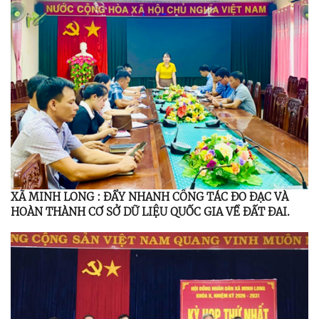
XÃ MINH LONG : ĐẨY NHANH CÔNG TÁC ĐO ĐẠC VÀ
HOÀN THÀNH CƠ SỞ DỮ LIỆU QUỐC GIA VỀ ĐẤT ĐAI.