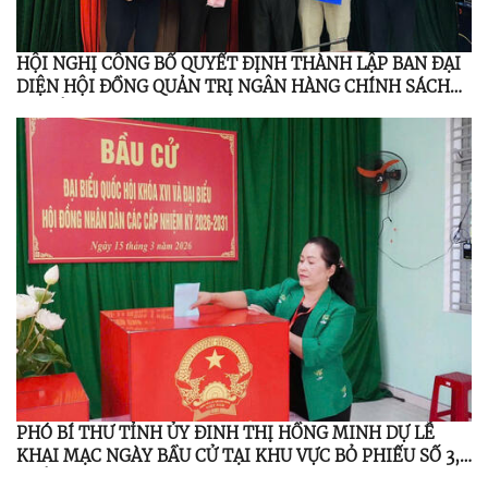
HỘI NGHỊ CÔNG BỐ QUYẾT ĐỊNH THÀNH LẬP BAN ĐẠI
DIỆN HỘI ĐỒNG QUẢN TRỊ NGÂN HÀNG CHÍNH SÁCH
XÃ HỘI MINH LONG
PHÓ BÍ THƯ TỈNH ỦY ĐINH THỊ HỒNG MINH DỰ LỄ
KHAI MẠC NGÀY BẦU CỬ TẠI KHU VỰC BỎ PHIẾU SỐ 3,
THÔN 3, XÃ MINH LONG.