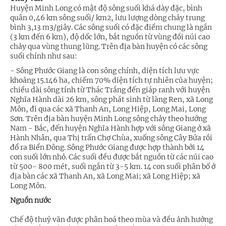
Huyện Minh Long có mật độ sông suối khá dày đặc, bình
quân 0,46 km sông suối/ km2, lưu lượng dòng chảy trung
bình 3,13 m3/giây. Các sông suối có đặc điểm chung là ngắn
(3 km đến 6 km), độ dốc lớn, bắt nguồn từ vùng đồi núi cao
chảy qua vùng thung lũng. Trên địa bàn huyện có các sông
suối chính như sau:
- Sông Phước Giang là con sông chính, diện tích lưu vực
khoảng 15.146 ha, chiếm 70% diện tích tự nhiên của huyện;
chiều dài sông tính từ Thác Trắng đến giáp ranh với huyện
Nghĩa Hành dài 26 km, sông phát sinh từ làng Ren, xã Long
Môn, đi qua các xã Thanh An, Long Hiệp, Long Mai, Long
Sơn. Trên địa bàn huyện Minh Long sông chảy theo hướng
Nam - Bắc, đến huyện Nghĩa Hành hợp với sông Giang ở xã
Hành Nhân, qua Thị trấn Chợ Chùa, xuống sông Cây Bứa rồi
đổ ra Biển Đông. Sông Phước Giang được hợp thành bởi 14
con suối lớn nhỏ. Các suối đều được bắt nguồn từ các núi cao
từ 500- 800 mét, suối ngắn từ 3-5 km. 14 con suối phân bố ở
địa bàn các xã Thanh An, xã Long Mai; xã Long Hiệp; xã
Long Môn.
Nguồn nước
Chế độ thuỷ văn được phân hoá theo mùa và đều ảnh hưởng