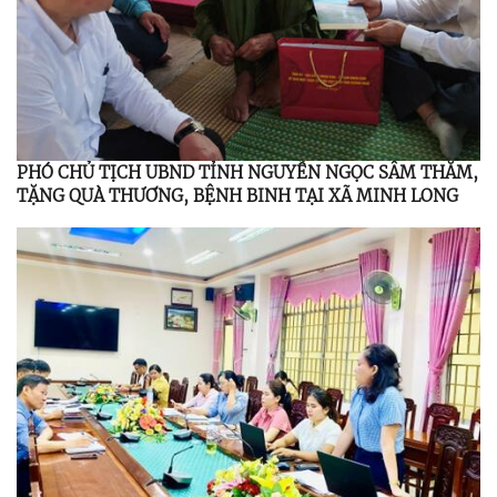
PHÓ CHỦ TỊCH UBND TỈNH NGUYỄN NGỌC SÂM THĂM,
TẶNG QUÀ THƯƠNG, BỆNH BINH TẠI XÃ MINH LONG