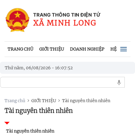
TRANG THÔNG TIN ĐIỆN TỬ
XÃ MINH LONG
TRANG CHỦ
GIỚI THIỆU
DOANH NGHIỆP
HỆ THỐNG 
Togg
navig
Thứ năm, 06/08/2026
-
16
:
07
:
53
Trang chủ
GIỚI THIỆU
Tài nguyên thiên nhiên
Tài nguyên thiên nhiên
Tài nguyên thiên nhiên