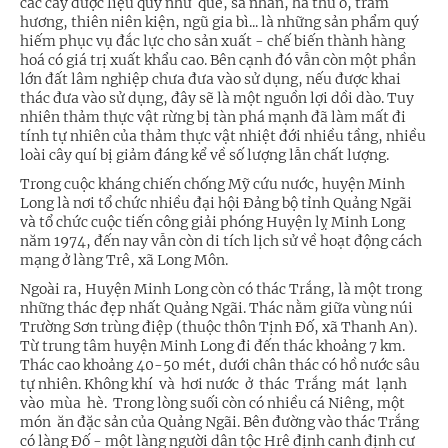
các cây dược liệu quý như quế, sa nhân, hà thủ ô, trầm
hương, thiên niên kiện, ngũ gia bì... là những sản phẩm quý
hiếm phục vụ đắc lực cho sản xuất - chế biến thành hàng
hoá có giá trị xuất khẩu cao. Bên cạnh đó vẫn còn một phần
lớn đất lâm nghiệp chưa đưa vào sử dụng, nếu được khai
thác đưa vào sử dụng, đây sẽ là một nguồn lợi dồi dào. Tuy
nhiên thảm thực vật rừng bị tàn phá mạnh đã làm mất đi
tính tự nhiên của thảm thực vật nhiệt đới nhiều tầng, nhiều
loài cây quí bị giảm đáng kể về số lượng lẫn chất lượng.
Trong cuộc kháng chiến chống Mỹ cứu nước, huyện Minh
Long là nơi tổ chức nhiều đại hội Đảng bộ tỉnh Quảng Ngãi
và tổ chức cuộc tiến công giải phóng Huyện lỵ Minh Long
năm 1974, đến nay vẫn còn di tích lịch sử về hoạt động cách
mạng ở làng Trê, xã Long Môn.
Ngoài ra, Huyện Minh Long còn có thác Trắng, là một trong
những thác đẹp nhất Quảng Ngãi. Thác nằm giữa vùng núi
Trường Sơn trùng điệp (thuộc thôn Tịnh Đố, xã Thanh An).
Từ trung tâm huyện Minh Long đi đến thác khoảng 7 km.
Thác cao khoảng 40-50 mét, dưới chân thác có hồ nước sâu
tự nhiên. Không khí và hơi nước ở thác Trắng mát lạnh
vào mùa hè. Trong lòng suối còn có nhiều cá Niêng, một
món ăn đặc sản của Quảng Ngãi. Bên đường vào thác Trắng
có làng Đố - một làng người dân tộc Hrê định canh định cư