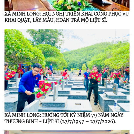
XÃ MINH LONG: HỘI NGHỊ TRIỂN KHAI CÔNG PHỤC VỤ
KHAI QUẬT, LẤY MẪU, HOÀN TRẢ MỘ LIỆT SĨ.
XÃ MINH LONG: HƯỚNG TỚI KỶ NIỆM 79 NĂM NGÀY
THƯƠNG BINH - LIỆT SĨ (27/7/1947 – 27/7/2026).