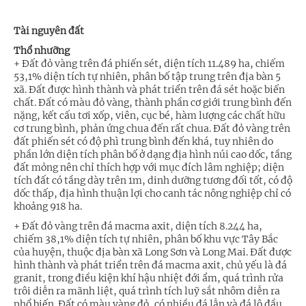
Tài nguyên đất
Thổ nhưỡng
+ Đất đỏ vàng trên đá phiến sét, diện tích 11.489 ha, chiếm
53,1% diện tích tự nhiên, phân bố tập trung trên địa bàn 5
xã. Đất được hình thành và phát triển trên đá sét hoặc biến
chất. Đất có màu đỏ vàng, thành phần cơ giới trung bình đến
nặng, kết cấu tơi xốp, viên, cục bé, hàm lượng các chất hữu
cơ trung bình, phản ứng chua đến rất chua. Đất đỏ vàng trên
đất phiến sét có độ phì trung bình đến khá, tuy nhiên do
phần lớn diện tích phân bố ở dạng địa hình núi cao dốc, tầng
đất mỏng nên chỉ thích hợp với mục đích lâm nghiệp; diện
tích đất có tầng dày trên 1m, dinh dưỡng tương đối tốt, có độ
dốc thấp, địa hình thuận lợi cho canh tác nông nghiệp chỉ có
khoảng 918 ha.
+ Đất đỏ vàng trên đá macma axit, diện tích 8.244 ha,
chiếm 38,1% diện tích tự nhiên, phân bố khu vực Tây Bắc
của huyện, thuộc địa bàn xã Long Sơn và Long Mai. Đất được
hình thành và phát triển trên đá macma axit, chủ yếu là đá
granit, trong điều kiện khí hậu nhiệt đới ẩm, quá trình rửa
trôi diễn ra mãnh liệt, quá trình tích luỹ sắt nhôm diễn ra
phổ biến. Đất có màu vàng đỏ, có nhiều đá lẫn và đá lộ đầu.