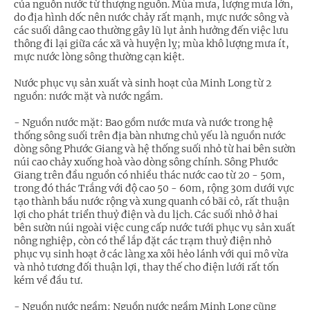
của nguồn nước từ thượng nguồn. Mùa mưa, lượng mưa lớn,
do địa hình dốc nên nước chảy rất mạnh, mực nước sông và
các suối dâng cao thường gây lũ lụt ảnh hưởng đến việc lưu
thông đi lại giữa các xã và huyện lỵ; mùa khô lượng mưa ít,
mực nước lòng sông thường cạn kiệt.
Nước phục vụ sản xuất và sinh hoạt của Minh Long từ 2
nguồn: nước mặt và nước ngầm.
- Nguồn nước mặt: Bao gồm nước mưa và nước trong hệ
thống sông suối trên địa bàn nhưng chủ yếu là nguồn nước
dòng sông Phước Giang và hệ thống suối nhỏ từ hai bên sườn
núi cao chảy xuống hoà vào dòng sông chính. Sông Phước
Giang trên đầu nguồn có nhiều thác nước cao từ 20 - 50m,
trong đó thác Trắng với độ cao 50 - 60m, rộng 30m dưới vực
tạo thành bầu nước rộng và xung quanh có bãi cỏ, rất thuận
lợi cho phát triển thuỷ điện và du lịch. Các suối nhỏ ở hai
bên sườn núi ngoài việc cung cấp nước tưới phục vụ sản xuất
nông nghiệp, còn có thể lắp đặt các trạm thuỷ điện nhỏ
phục vụ sinh hoạt ở các làng xa xôi hẻo lánh với qui mô vừa
và nhỏ tương đối thuận lợi, thay thế cho điện lưới rất tốn
kém về đầu tư.
- Nguồn nước ngầm: Nguồn nước ngầm Minh Long cũng