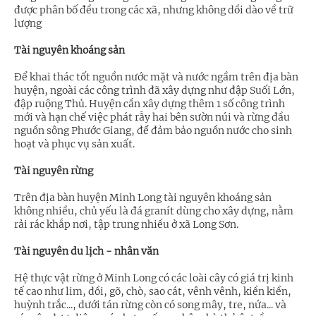
được phân bố đều trong các xã, nhưng không dồi dào về trữ
lượng
Tài nguyên khoáng sản
Để khai thác tốt nguồn nước mặt và nước ngầm trên địa bàn
huyện, ngoài các công trình đã xây dựng như đập Suối Lớn,
đập ruộng Thủ. Huyện cần xây dựng thêm 1 số công trình
mới và hạn chế việc phát rẫy hai bên sườn núi và rừng đầu
nguồn sông Phước Giang, để đảm bảo nguồn nước cho sinh
hoạt và phục vụ sản xuất.
Tài nguyên rừng
Trên địa bàn huyện Minh Long tài nguyên khoáng sản
không nhiều, chủ yếu là đá granít dùng cho xây dựng, nằm
rải rác khắp nơi, tập trung nhiều ở xã Long Sơn.
Tài nguyên du lịch - nhân văn
Hệ thực vật rừng ở Minh Long có các loài cây có giá trị kinh
tế cao như lim, dồi, gõ, chò, sao cát, vênh vênh, kiền kiền,
huỳnh trắc..., dưới tán rừng còn có song mây, tre, nứa... và