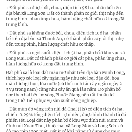
+ Đất phù sa được bồi, chua, diện tích 98 ha, phân bố trên
địa bàn xã Long Sơn. Đất có thành phần cơ giới thịt nhẹ đến
trung bình, phản ứng chua, hàm lượng chất hữu cơ trong đất
trung bình.
+ Đất phù sa không được bồi, chua, diện tích 106 ha, phân
bố trên địa bàn xã Thanh An, có thành phần cơ giới thịt nhẹ
đến trung bình, hàm lượng chất hữu cơ thấp.
+ Đất phù sa ngòi suối, diện tích 51 ha, phân bố ở khu vực xã
Long Mai. Đất có thành phần cơ giới cát pha, phản ứng chua,
hàm lượng hữu cơ trong đất trung bình.
Đất phù sa là loại đất màu mỡ nhất trên địa bàn Minh Long,
thích hợp các loại cây ngắn ngày như các loại đậu đỗ, hoa
màu lương thực, lúa nước (có thể canh tác cây ngắn ngày 2-
3 vụ trong năm) cũng như cây ăn quả lâu năm. Do phân bố
dọc theo hai bên bờ sông Phước Giang nên rất thuận lợi
trong tưới tiêu phục vụ sản xuất nông nghiệp.
- Đất mùn đỏ vàng trên núi đá Gnai (Hs) có diện tích 61 ha,
chiếm 0,29% tổng diện tích tự nhiên, được hình thành từ đá
phiến sét. Loại đất này phân bố ở khu vực đỉnh núi Mum và
đỉnh núi Xuân Thu, thuộc hai xã Long Môn và Long Sơn, có
độ cao trên 1000 mét. Đất ít có khả năng sử dụng cho mục