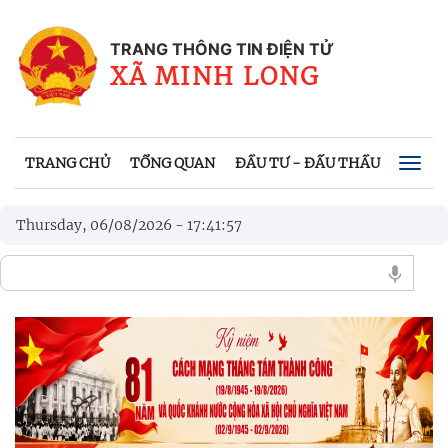
TRANG THÔNG TIN ĐIỆN TỬ
XÃ MINH LONG
TRANG CHỦ
TỔNG QUAN
ĐẦU TƯ - ĐẤU THẦU
HỆ TH
Togg
navig
Thursday, 06/08/2026
-
17
:
41
:
58