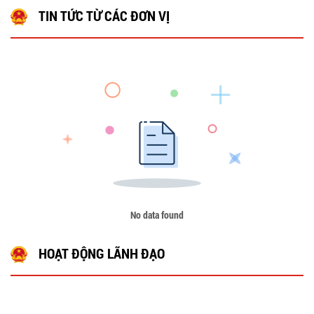
TIN TỨC TỪ CÁC ĐƠN VỊ
No data found
HOẠT ĐỘNG LÃNH ĐẠO