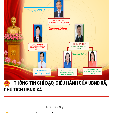
THÔNG TIN CHỈ ĐẠO, ĐIỀU HÀNH CỦA UBND XÃ,
CHỦ TỊCH UBND XÃ
No posts yet