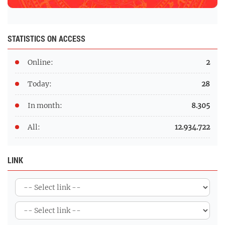
STATISTICS ON ACCESS
Online:
2
Today:
28
In month:
8.305
All:
12.934.722
LINK