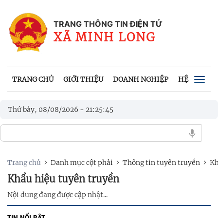
TRANG THÔNG TIN ĐIỆN TỬ
XÃ MINH LONG
TRANG CHỦ
GIỚI THIỆU
DOANH NGHIỆP
HỆ THỐNG 
Togg
navig
Thứ bảy, 08/08/2026
-
21
:
25
:
45
Trang chủ
Danh mục cột phải
Thông tin tuyên truyền
Kh
Khẩu hiệu tuyên truyền
Nội dung đang được cập nhật...
TIN NỔI BẬT