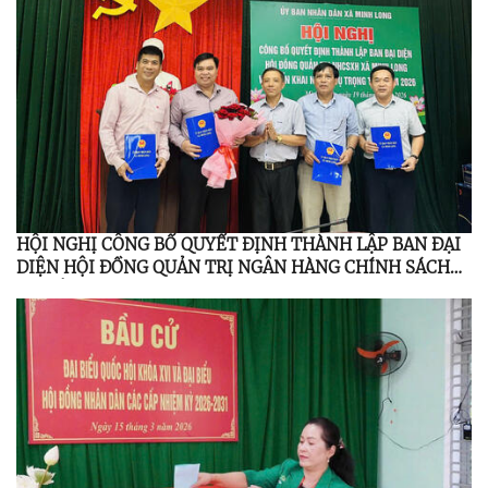
HỘI NGHỊ CÔNG BỐ QUYẾT ĐỊNH THÀNH LẬP BAN ĐẠI
DIỆN HỘI ĐỒNG QUẢN TRỊ NGÂN HÀNG CHÍNH SÁCH
XÃ HỘI MINH LONG