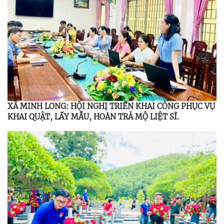
XÃ MINH LONG: HỘI NGHỊ TRIỂN KHAI CÔNG PHỤC VỤ
KHAI QUẬT, LẤY MẪU, HOÀN TRẢ MỘ LIỆT SĨ.