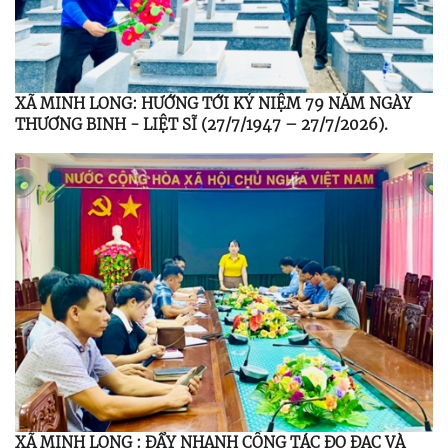
XÃ MINH LONG: HƯỚNG TỚI KỶ NIỆM 79 NĂM NGÀY
THƯƠNG BINH - LIỆT SĨ (27/7/1947 – 27/7/2026).
XÃ MINH LONG : ĐẨY NHANH CÔNG TÁC ĐO ĐẠC VÀ