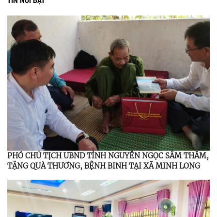
PHÓ CHỦ TỊCH UBND TỈNH NGUYỄN NGỌC SÂM THĂM,
TẶNG QUÀ THƯƠNG, BỆNH BINH TẠI XÃ MINH LONG