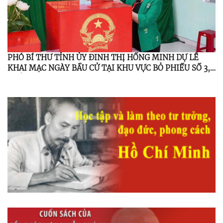
PHÓ BÍ THƯ TỈNH ỦY ĐINH THỊ HỒNG MINH DỰ LỄ
KHAI MẠC NGÀY BẦU CỬ TẠI KHU VỰC BỎ PHIẾU SỐ 3,
THÔN 3, XÃ MINH LONG.