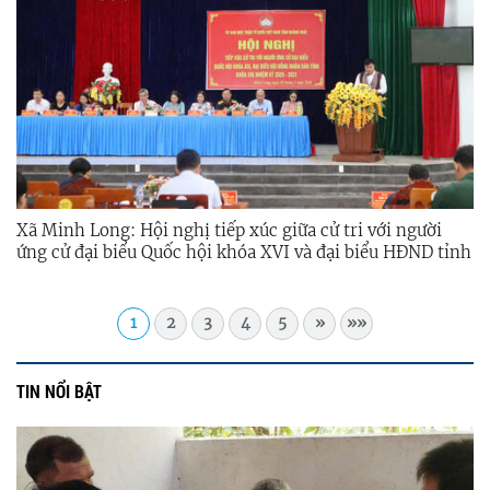
Xã Minh Long: Hội nghị tiếp xúc giữa cử tri với người
ứng cử đại biểu Quốc hội khóa XVI và đại biểu HĐND tỉnh
khóa XIV, nhiệm kỳ 2026 – 2031.
1
2
3
4
5
»
»»
TIN NỔI BẬT