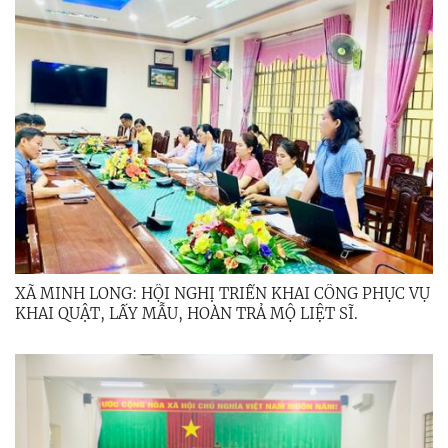
XÃ MINH LONG: HỘI NGHỊ TRIỂN KHAI CÔNG PHỤC VỤ
KHAI QUẬT, LẤY MẪU, HOÀN TRẢ MỘ LIỆT SĨ.