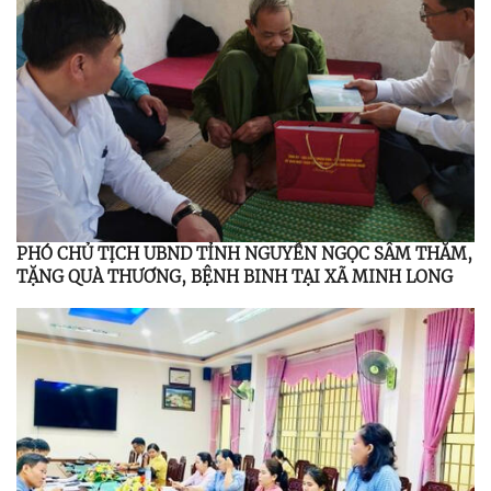
PHÓ CHỦ TỊCH UBND TỈNH NGUYỄN NGỌC SÂM THĂM,
TẶNG QUÀ THƯƠNG, BỆNH BINH TẠI XÃ MINH LONG