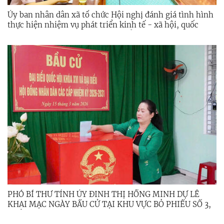
Ủy ban nhân dân xã tổ chức Hội nghị đánh giá tình hình
thực hiện nhiệm vụ phát triển kinh tế - xã hội, quốc
phòng, an ninh trong quý I và triển khai nhiệm vụ, giải
pháp trọng tâm trong quý II năm 2026.
PHÓ BÍ THƯ TỈNH ỦY ĐINH THỊ HỒNG MINH DỰ LỄ
KHAI MẠC NGÀY BẦU CỬ TẠI KHU VỰC BỎ PHIẾU SỐ 3,
THÔN 3, XÃ MINH LONG.