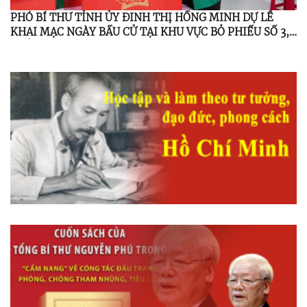
PHÓ BÍ THƯ TỈNH ỦY ĐINH THỊ HỒNG MINH DỰ LỄ
KHAI MẠC NGÀY BẦU CỬ TẠI KHU VỰC BỎ PHIẾU SỐ 3,
THÔN 3, XÃ MINH LONG.