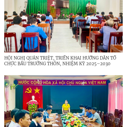
HỘI NGHỊ QUÁN TRIỆT, TRIỂN KHAI HƯỚNG DẪN TỔ
CHỨC BẦU TRƯỞNG THÔN, NHIỆM KỲ 2025–2030
TRÊN ĐỊA BÀN XÃ MINH LONG.