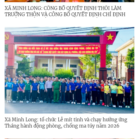
XÃ MINH LONG: CÔNG BỐ QUYẾT ĐỊNH THÔI LÀM
TRƯỞNG THÔN VÀ CÔNG BỐ QUYẾT ĐỊNH CHỈ ĐỊNH
TRƯỞNG THÔN LÂM THỜI CHO CÁC THÔN MỚI THÀNH
LẬP SAU KHI SẮP XẾP, TỔ CHỨC LẠI THÔN TRÊN ĐỊA
BÀN XÃ MINH LONG.
Xã Minh Long: tổ chức Lễ mít tinh và chạy hưởng ứng
Tháng hành động phòng, chống ma túy năm 2026