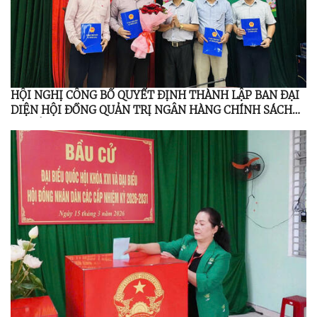
HỘI NGHỊ CÔNG BỐ QUYẾT ĐỊNH THÀNH LẬP BAN ĐẠI
DIỆN HỘI ĐỒNG QUẢN TRỊ NGÂN HÀNG CHÍNH SÁCH
XÃ HỘI MINH LONG