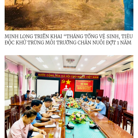
MINH LONG TRIỂN KHAI “THÁNG TỔNG VỆ SINH, TIÊU
ĐỘC KHỬ TRÙNG MÔI TRƯỜNG CHĂN NUÔI ĐỢT 1 NĂM
2026”