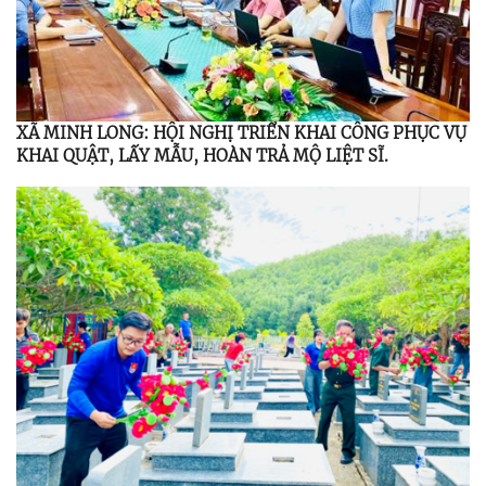
XÃ MINH LONG: HỘI NGHỊ TRIỂN KHAI CÔNG PHỤC VỤ
KHAI QUẬT, LẤY MẪU, HOÀN TRẢ MỘ LIỆT SĨ.