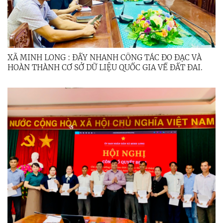
XÃ MINH LONG : ĐẨY NHANH CÔNG TÁC ĐO ĐẠC VÀ
HOÀN THÀNH CƠ SỞ DỮ LIỆU QUỐC GIA VỀ ĐẤT ĐAI.