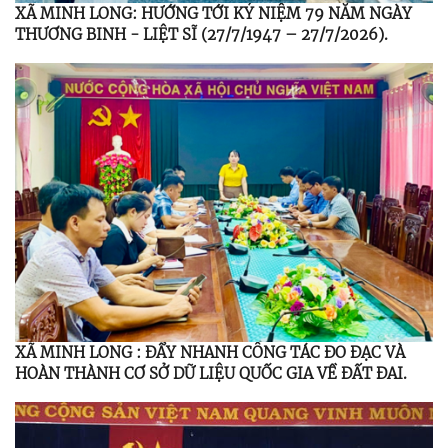
XÃ MINH LONG: HƯỚNG TỚI KỶ NIỆM 79 NĂM NGÀY
THƯƠNG BINH - LIỆT SĨ (27/7/1947 – 27/7/2026).
XÃ MINH LONG : ĐẨY NHANH CÔNG TÁC ĐO ĐẠC VÀ
HOÀN THÀNH CƠ SỞ DỮ LIỆU QUỐC GIA VỀ ĐẤT ĐAI.