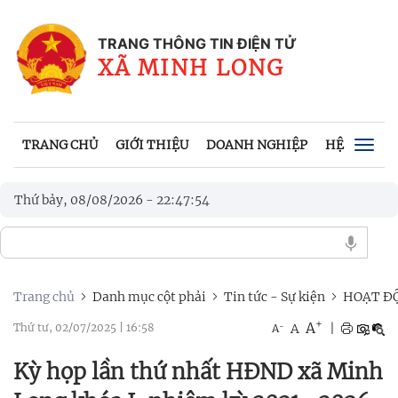
TRANG THÔNG TIN ĐIỆN TỬ
XÃ MINH LONG
TRANG CHỦ
GIỚI THIỆU
DOANH NGHIỆP
HỆ THỐNG 
Togg
navig
Thứ bảy, 08/08/2026
-
22
:
47
:
57
Trang chủ
Danh mục cột phải
Tin tức - Sự kiện
HOẠT ĐỘ
+
A
-
A
|
Thứ tư, 02/07/2025
|
16:58
A
Kỳ họp lần thứ nhất HĐND xã Minh