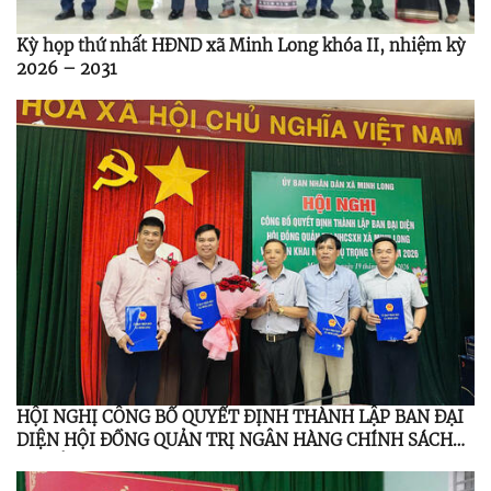
Kỳ họp thứ nhất HĐND xã Minh Long khóa II, nhiệm kỳ
2026 – 2031
HỘI NGHỊ CÔNG BỐ QUYẾT ĐỊNH THÀNH LẬP BAN ĐẠI
DIỆN HỘI ĐỒNG QUẢN TRỊ NGÂN HÀNG CHÍNH SÁCH
XÃ HỘI MINH LONG