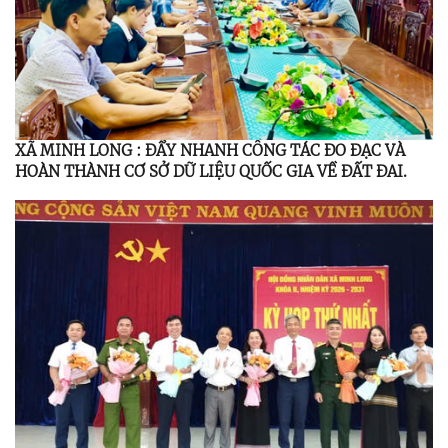
XÃ MINH LONG : ĐẨY NHANH CÔNG TÁC ĐO ĐẠC VÀ
HOÀN THÀNH CƠ SỞ DỮ LIỆU QUỐC GIA VỀ ĐẤT ĐAI.