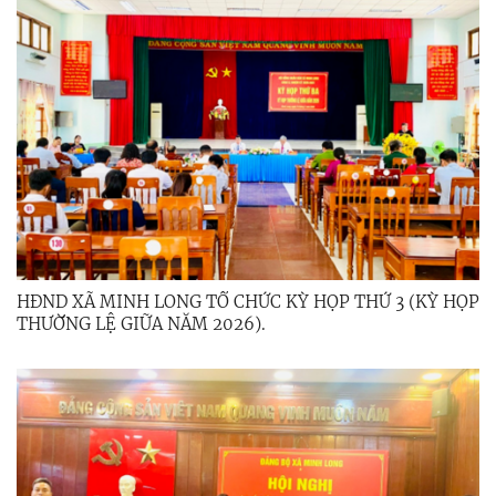
HĐND XÃ MINH LONG TỔ CHỨC KỲ HỌP THỨ 3 (KỲ HỌP
THƯỜNG LỆ GIỮA NĂM 2026).