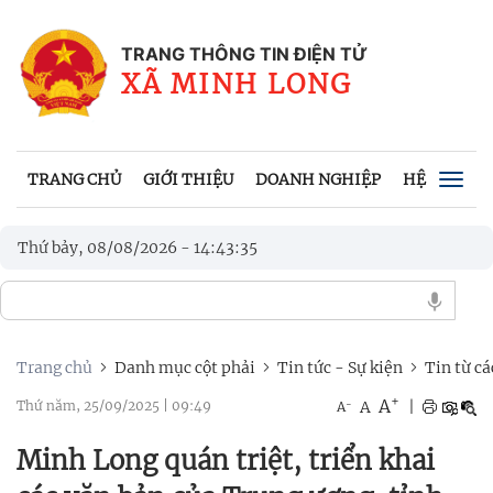
TRANG THÔNG TIN ĐIỆN TỬ
XÃ MINH LONG
TRANG CHỦ
GIỚI THIỆU
DOANH NGHIỆP
HỆ THỐNG 
Togg
navig
Thứ bảy, 08/08/2026
-
14
:
43
:
37
Trang chủ
Danh mục cột phải
Tin tức - Sự kiện
Tin từ cá
+
A
-
A
|
Thứ năm, 25/09/2025
|
09:49
A
Minh Long quán triệt, triển khai