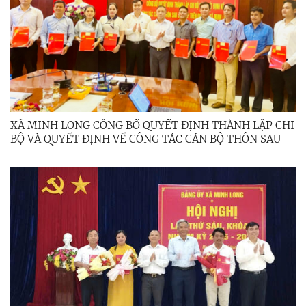
XÃ MINH LONG CÔNG BỐ QUYẾT ĐỊNH THÀNH LẬP CHI
BỘ VÀ QUYẾT ĐỊNH VỀ CÔNG TÁC CÁN BỘ THÔN SAU
SÁP NHẬP.