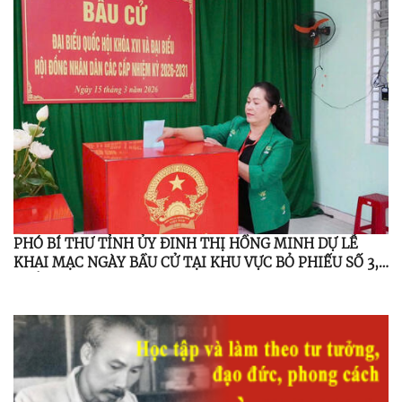
PHÓ BÍ THƯ TỈNH ỦY ĐINH THỊ HỒNG MINH DỰ LỄ
KHAI MẠC NGÀY BẦU CỬ TẠI KHU VỰC BỎ PHIẾU SỐ 3,
THÔN 3, XÃ MINH LONG.