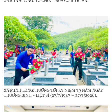
XÃ MINH LONG: TỔ CHỨC “BỮA CƠM TRI ÂN”
XÃ MINH LONG: HƯỚNG TỚI KỶ NIỆM 79 NĂM NGÀY
THƯƠNG BINH - LIỆT SĨ (27/7/1947 – 27/7/2026).