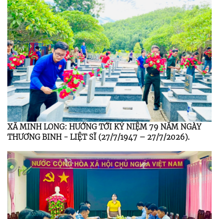
XÃ MINH LONG: HƯỚNG TỚI KỶ NIỆM 79 NĂM NGÀY
THƯƠNG BINH - LIỆT SĨ (27/7/1947 – 27/7/2026).