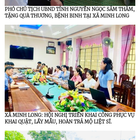
PHÓ CHỦ TỊCH UBND TỈNH NGUYỄN NGỌC SÂM THĂM,
TẶNG QUÀ THƯƠNG, BỆNH BINH TẠI XÃ MINH LONG
XÃ MINH LONG: HỘI NGHỊ TRIỂN KHAI CÔNG PHỤC VỤ
KHAI QUẬT, LẤY MẪU, HOÀN TRẢ MỘ LIỆT SĨ.