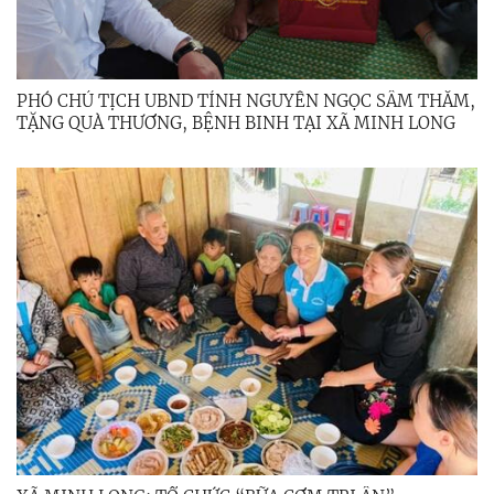
PHÓ CHỦ TỊCH UBND TỈNH NGUYỄN NGỌC SÂM THĂM,
TẶNG QUÀ THƯƠNG, BỆNH BINH TẠI XÃ MINH LONG