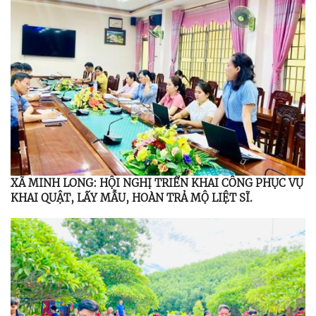
XÃ MINH LONG: HỘI NGHỊ TRIỂN KHAI CÔNG PHỤC VỤ
KHAI QUẬT, LẤY MẪU, HOÀN TRẢ MỘ LIỆT SĨ.