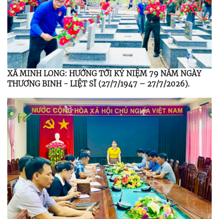
XÃ MINH LONG: HƯỚNG TỚI KỶ NIỆM 79 NĂM NGÀY
THƯƠNG BINH - LIỆT SĨ (27/7/1947 – 27/7/2026).