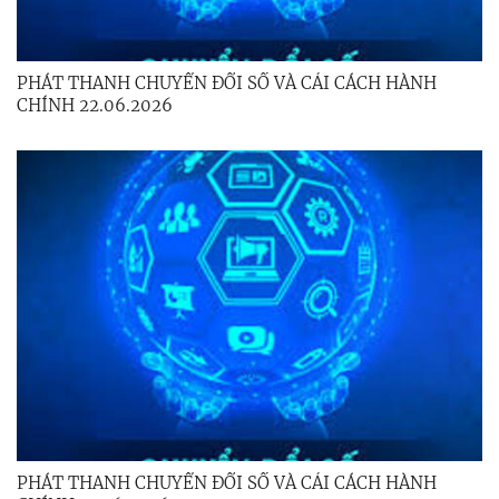
PHÁT THANH CHUYỂN ĐỔI SỐ VÀ CẢI CÁCH HÀNH
CHÍNH 22.06.2026
PHÁT THANH CHUYỂN ĐỔI SỐ VÀ CẢI CÁCH HÀNH