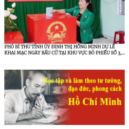
PHÓ BÍ THƯ TỈNH ỦY ĐINH THỊ HỒNG MINH DỰ LỄ
KHAI MẠC NGÀY BẦU CỬ TẠI KHU VỰC BỎ PHIẾU SỐ 3,
THÔN 3, XÃ MINH LONG.