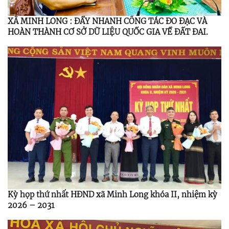
XÃ MINH LONG : ĐẨY NHANH CÔNG TÁC ĐO ĐẠC VÀ
HOÀN THÀNH CƠ SỞ DỮ LIỆU QUỐC GIA VỀ ĐẤT ĐAI.
Kỳ họp thứ nhất HĐND xã Minh Long khóa II, nhiệm kỳ
2026 – 2031