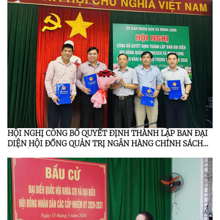
HỘI NGHỊ CÔNG BỐ QUYẾT ĐỊNH THÀNH LẬP BAN ĐẠI
DIỆN HỘI ĐỒNG QUẢN TRỊ NGÂN HÀNG CHÍNH SÁCH
XÃ HỘI MINH LONG