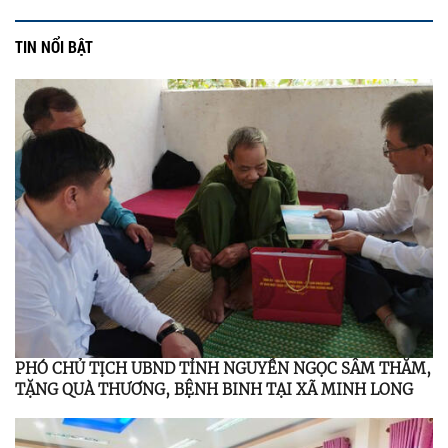
TIN NỔI BẬT
PHÓ CHỦ TỊCH UBND TỈNH NGUYỄN NGỌC SÂM THĂM,
TẶNG QUÀ THƯƠNG, BỆNH BINH TẠI XÃ MINH LONG