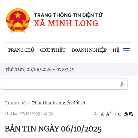
TRANG THÔNG TIN ĐIỆN TỬ
XÃ MINH LONG
TRANG CHỦ
GIỚI THIỆU
DOANH NGHIỆP
HỆ THỐNG 
Togg
navig
Thứ năm, 06/08/2026
-
07
:
03
:
20
Trang chủ
Phát thanh chuyển đổi số
+
A
-
A
|
Thứ ba, 07/10/2025
|
14:52
A
BẢN TIN NGÀY 06/10/2025