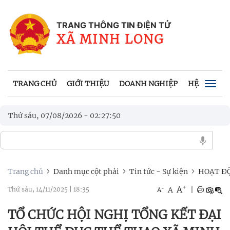
TRANG THÔNG TIN ĐIỆN TỬ
XÃ MINH LONG
TRANG CHỦ
GIỚI THIỆU
DOANH NGHIỆP
HỆ THỐNG 
Togg
navig
Thứ sáu, 07/08/2026
-
02
:
27
:
52
Trang chủ
Danh mục cột phải
Tin tức - Sự kiện
HOẠT ĐỘ
+
A
-
A
|
Thứ sáu, 14/11/2025
|
18:35
A
TỔ CHỨC HỘI NGHỊ TỔNG KẾT ĐẠI