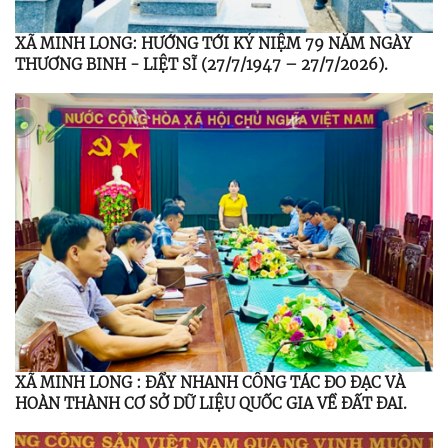
XÃ MINH LONG: HƯỚNG TỚI KỶ NIỆM 79 NĂM NGÀY
THƯƠNG BINH - LIỆT SĨ (27/7/1947 – 27/7/2026).
XÃ MINH LONG : ĐẨY NHANH CÔNG TÁC ĐO ĐẠC VÀ
HOÀN THÀNH CƠ SỞ DỮ LIỆU QUỐC GIA VỀ ĐẤT ĐAI.