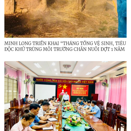
MINH LONG TRIỂN KHAI “THÁNG TỔNG VỆ SINH, TIÊU
ĐỘC KHỬ TRÙNG MÔI TRƯỜNG CHĂN NUÔI ĐỢT 1 NĂM
2026”