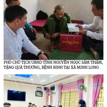
PHÓ CHỦ TỊCH UBND TỈNH NGUYỄN NGỌC SÂM THĂM,
TẶNG QUÀ THƯƠNG, BỆNH BINH TẠI XÃ MINH LONG