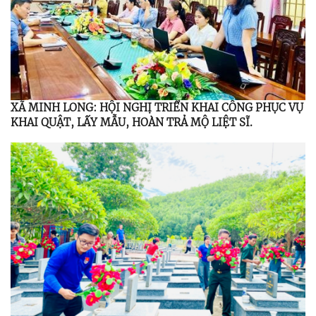
XÃ MINH LONG: HỘI NGHỊ TRIỂN KHAI CÔNG PHỤC VỤ
KHAI QUẬT, LẤY MẪU, HOÀN TRẢ MỘ LIỆT SĨ.