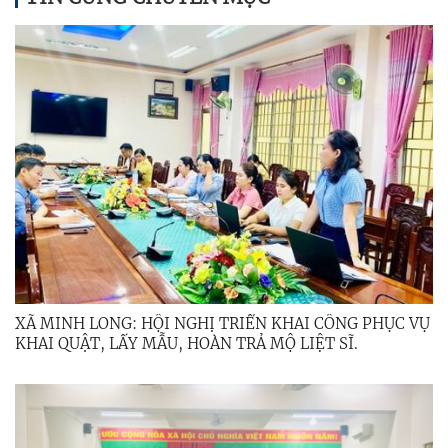
XÃ MINH LONG: HỘI NGHỊ TRIỂN KHAI CÔNG PHỤC VỤ
KHAI QUẬT, LẤY MẪU, HOÀN TRẢ MỘ LIỆT SĨ.