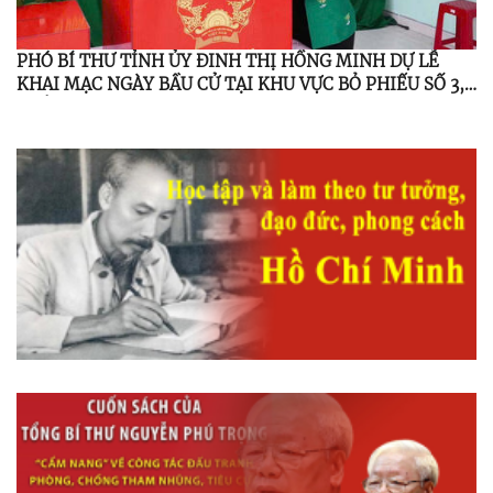
PHÓ BÍ THƯ TỈNH ỦY ĐINH THỊ HỒNG MINH DỰ LỄ
KHAI MẠC NGÀY BẦU CỬ TẠI KHU VỰC BỎ PHIẾU SỐ 3,
THÔN 3, XÃ MINH LONG.