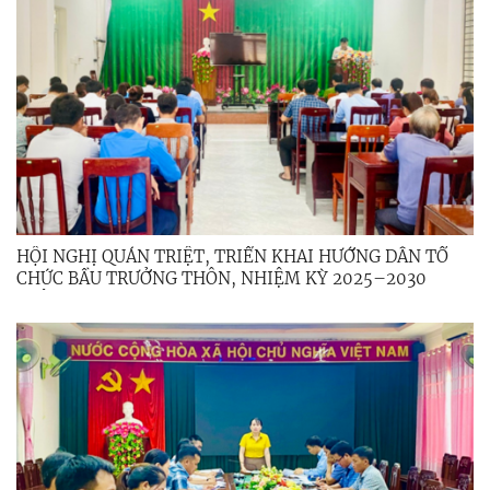
HỘI NGHỊ QUÁN TRIỆT, TRIỂN KHAI HƯỚNG DẪN TỔ
CHỨC BẦU TRƯỞNG THÔN, NHIỆM KỲ 2025–2030
TRÊN ĐỊA BÀN XÃ MINH LONG.