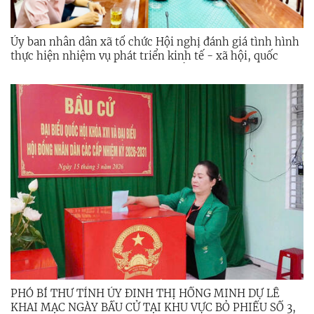
Ủy ban nhân dân xã tổ chức Hội nghị đánh giá tình hình
thực hiện nhiệm vụ phát triển kinh tế - xã hội, quốc
phòng, an ninh trong quý I và triển khai nhiệm vụ, giải
pháp trọng tâm trong quý II năm 2026.
PHÓ BÍ THƯ TỈNH ỦY ĐINH THỊ HỒNG MINH DỰ LỄ
KHAI MẠC NGÀY BẦU CỬ TẠI KHU VỰC BỎ PHIẾU SỐ 3,