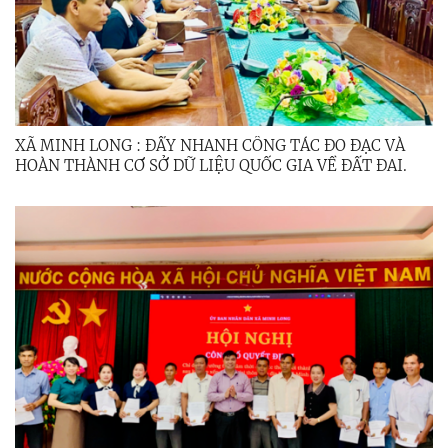
XÃ MINH LONG : ĐẨY NHANH CÔNG TÁC ĐO ĐẠC VÀ
HOÀN THÀNH CƠ SỞ DỮ LIỆU QUỐC GIA VỀ ĐẤT ĐAI.