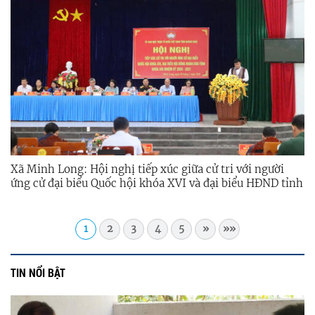
Xã Minh Long: Hội nghị tiếp xúc giữa cử tri với người
ứng cử đại biểu Quốc hội khóa XVI và đại biểu HĐND tỉnh
khóa XIV, nhiệm kỳ 2026 – 2031.
1
2
3
4
5
»
»»
TIN NỔI BẬT