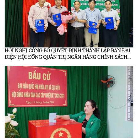
HỘI NGHỊ CÔNG BỐ QUYẾT ĐỊNH THÀNH LẬP BAN ĐẠI
DIỆN HỘI ĐỒNG QUẢN TRỊ NGÂN HÀNG CHÍNH SÁCH
XÃ HỘI MINH LONG