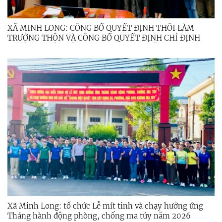
XÃ MINH LONG: CÔNG BỐ QUYẾT ĐỊNH THÔI LÀM
TRƯỞNG THÔN VÀ CÔNG BỐ QUYẾT ĐỊNH CHỈ ĐỊNH
TRƯỞNG THÔN LÂM THỜI CHO CÁC THÔN MỚI THÀNH
LẬP SAU KHI SẮP XẾP, TỔ CHỨC LẠI THÔN TRÊN ĐỊA
BÀN XÃ MINH LONG.
Xã Minh Long: tổ chức Lễ mít tinh và chạy hưởng ứng
Tháng hành động phòng, chống ma túy năm 2026