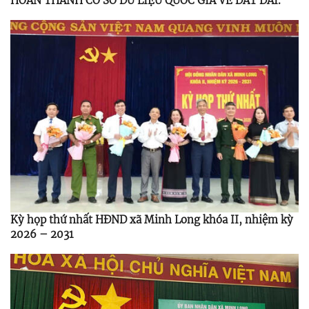
HOÀN THÀNH CƠ SỞ DỮ LIỆU QUỐC GIA VỀ ĐẤT ĐAI.
Kỳ họp thứ nhất HĐND xã Minh Long khóa II, nhiệm kỳ
2026 – 2031