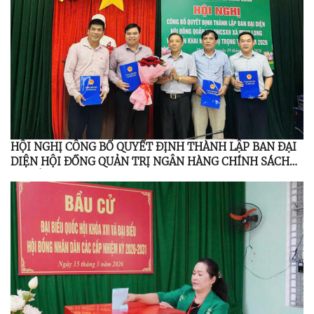
HỘI NGHỊ CÔNG BỐ QUYẾT ĐỊNH THÀNH LẬP BAN ĐẠI
DIỆN HỘI ĐỒNG QUẢN TRỊ NGÂN HÀNG CHÍNH SÁCH
XÃ HỘI MINH LONG