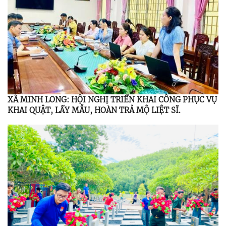
XÃ MINH LONG: HỘI NGHỊ TRIỂN KHAI CÔNG PHỤC VỤ
KHAI QUẬT, LẤY MẪU, HOÀN TRẢ MỘ LIỆT SĨ.