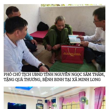
PHÓ CHỦ TỊCH UBND TỈNH NGUYỄN NGỌC SÂM THĂM,
TẶNG QUÀ THƯƠNG, BỆNH BINH TẠI XÃ MINH LONG