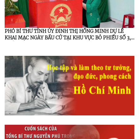
PHÓ BÍ THƯ TỈNH ỦY ĐINH THỊ HỒNG MINH DỰ LỄ
KHAI MẠC NGÀY BẦU CỬ TẠI KHU VỰC BỎ PHIẾU SỐ 3,
THÔN 3, XÃ MINH LONG.