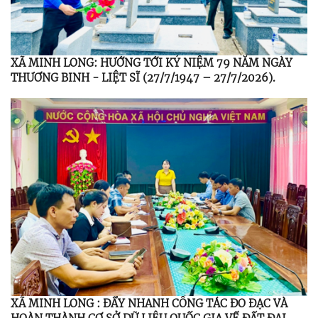
XÃ MINH LONG: HƯỚNG TỚI KỶ NIỆM 79 NĂM NGÀY
THƯƠNG BINH - LIỆT SĨ (27/7/1947 – 27/7/2026).
XÃ MINH LONG : ĐẨY NHANH CÔNG TÁC ĐO ĐẠC VÀ