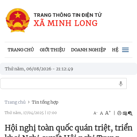
TRANG THÔNG TIN ĐIỆN TỬ
XÃ MINH LONG
TRANG CHỦ
GIỚI THIỆU
DOANH NGHIỆP
HỆ THỐNG 
Togg
navig
Thứ năm, 06/08/2026
-
21
:
12
:
51
Trang chủ
Tin tổng hợp
+
A
-
A
|
Thứ năm, 17/04/2025
|
17:00
A
Hội nghị toàn quốc quán triệt, triển