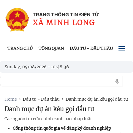
TRANG THÔNG TIN ĐIỆN TỬ
XÃ MINH LONG
TRANG CHỦ
TỔNG QUAN
ĐẦU TƯ - ĐẤU THẦU
HỆ TH
Togg
navig
Sunday, 09/08/2026
-
10
:
48
:
36
Home
Đầu tư - Đấu thầu
Danh mục dự án kêu gọi đầu tư
Danh mục dự án kêu gọi đầu tư
Các nguồn tra cứu chính cảnh bảo pháp luật
Cổng thông tin quốc gia về đăng ký doanh nghiệp