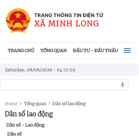
TRANG THÔNG TIN ĐIỆN TỬ
XÃ MINH LONG
TRANG CHỦ
TỔNG QUAN
ĐẦU TƯ - ĐẤU THẦU
HỆ TH
Togg
navig
Saturday, 08/08/2026
-
04
:
17
:
03
Home
Tổng quan
Dân số lao động
Dân số lao động
Dân số - Lao động
Dân số