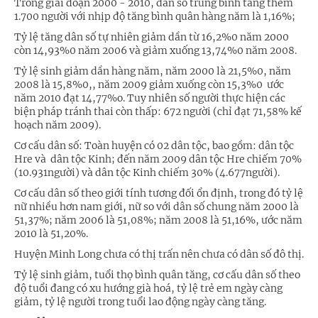
Trong giai đoạn 2000 - 2010, dân số trung bình tăng thêm
1.700 ng­ười với nhịp độ tăng bình quân hàng năm là 1,16%;
Tỷ lệ tăng dân số tự nhiên giảm dần từ 16,2%0 năm 2000
còn 14,93%0 năm 2006 và giảm xuống 13,74%0 năm 2008.
Tỷ lệ sinh giảm dần hàng năm, năm 2000 là 21,5%0, năm
2008 là 15,8%0,, năm 2009 giảm xuống còn 15,3%0 ước
năm 2010 đạt 14,77%­o. Tuy nhiên số người thực hiện các
biện pháp tránh thai còn thấp: 672 người (chỉ đạt 71,58% kế
hoạch năm 2009).
Cơ cấu dân số: Toàn huyện có 02 dân tộc, bao gồm: dân tộc
Hre và dân tộc Kinh; đến năm 2009 dân tộc Hre chiếm 70%
(10.931người) và dân tộc Kinh chiếm 30% (4.677người).
Cơ cấu dân số theo giới tính tư­ơng đối ổn định, trong đó tỷ lệ
nữ nhiều hơn nam giới, nữ so với dân số chung năm 2000 là
51,37%; năm 2006 là 51,08%; năm 2008 là 51,16%, ước năm
2010 là 51,20%.
Huyện Minh Long chưa có thị trấn nên chưa có dân số đô thị.
Tỷ lệ sinh giảm, tuổi thọ bình quân tăng, cơ cấu dân số theo
độ tuổi đang có xu hư­ớng già hoá, tỷ lệ trẻ em ngày càng
giảm, tỷ lệ ngư­ời trong tuổi lao động ngày càng tăng.