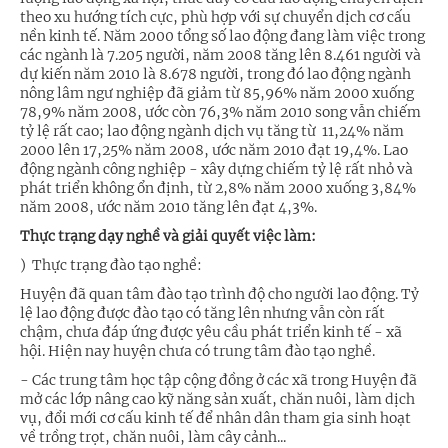
theo xu hướng tích cực, phù hợp với sự chuyển dịch cơ cấu
nền kinh tế. Năm 2000 tổng số lao động đang làm việc trong
các ngành là 7.205 người, năm 2008 tăng lên 8.461 người và
dự kiến năm 2010 là 8.678 người, trong đó lao động ngành
nông lâm ngư nghiệp đã giảm từ 85,96% năm 2000 xuống
78,9% năm 2008, ước còn 76,3% năm 2010 song vẫn chiếm
tỷ lệ rất cao; lao động ngành dịch vụ tăng từ 11,24% năm
2000 lên 17,25% năm 2008, ước năm 2010 đạt 19,4%. Lao
động ngành công nghiệp - xây dựng chiếm tỷ lệ rất nhỏ và
phát triển không ổn định, từ 2,8% năm 2000 xuống 3,84%
năm 2008, ước năm 2010 tăng lên đạt 4,3%.
Thực trạng dạy nghề và giải quyết việc làm:
) Thực trạng đào tạo nghề:
Huyện đã quan tâm đào tạo trình độ cho người lao động. Tỷ
lệ lao động được đào tạo có tăng lên nhưng vẫn còn rất
chậm, chưa đáp ứng được yêu cầu phát triển kinh tế - xã
hội. Hiện nay huyện chưa có trung tâm đào tạo nghề.
- Các trung tâm học tập cộng đồng ở các xã trong Huyện đã
mở các lớp nâng cao kỹ năng sản xuất, chăn nuôi, làm dịch
vụ, đổi mới cơ cấu kinh tế để nhân dân tham gia sinh hoạt
về trồng trọt, chăn nuôi, làm cây cảnh...