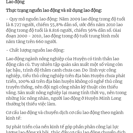
Lao động
Thực trạng nguồn lao động và sử dụng lao động:
- Quy mô nguồn lao động: Năm 2009 lao động trong độ tuổi
là 8.727 người, chiếm 55,8% dân số, ước đến năm 2010 lao
động trong độ tuổi là 8.816 người, chiếm 56% dân số. Giai
đoạn 2000 - 2010, lao động trong độ tuổi trung bình mỗi
năm tăng trên 660 người.
- Chất lượng nguồn lao động:
Lao động ngành nông nghiệp của Huyện có tinh thần lao
động cần cù. Tuy nhiên tập quán sản xuất một số vùng còn
lạc hậu, trình độ thâm canh chưa cao. Do lĩnh vực công
nghiệp, tiểu thủ công nghiệp trên địa bàn Huyện chưa phát
triển, 100% xã trên địa bàn huyện không có nghề thủ công
truyền thống, nên đội ngũ công nhân kỹ thuật còn thiếu
vắng. Sản xuất nông nghiệp lại mang tính thời vụ, nên trong
những lúc nông nhàn, người lao động ở Huyện Minh Long
thường bị thiếu việc làm.
Cơ cấu lao động và chuyển dịch cơ cấu lao động theo ngành
kinh tế:
Sự phát triển của nền kinh tế góp phần phân công lại lực
lượng lao động xã hội, thúc đẩy cơ cấu lao động chuyển dịch