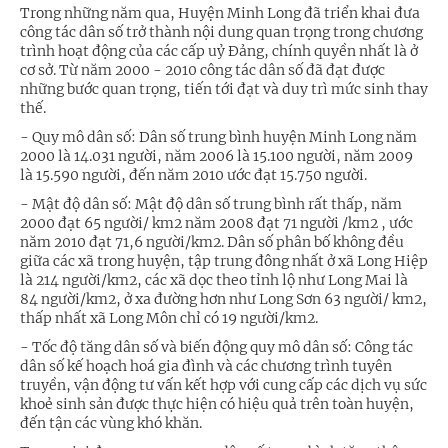
Trong những năm qua, Huyện Minh Long đã triển khai đưa
công tác dân số trở thành nội dung quan trọng trong chương
trình hoạt động của các cấp uỷ Đảng, chính quyền nhất là ở
cơ sở. Từ năm 2000 - 2010 công tác dân số đã đạt được
những bước quan trọng, tiến tới đạt và duy trì mức sinh thay
thế.
- Quy mô dân số: Dân số trung bình huyện Minh Long năm
2000 là 14.031 người, năm 2006 là 15.100 ngư­ời, năm 2009
là 15.590 người, đến năm 2010 ước đạt 15.750 người.
- Mật độ dân số: Mật độ dân số trung bình rất thấp, năm
2000 đạt 65 người/ km2 năm 2008 đạt 71 người /km2 , ước
năm 2010 đạt 71,6 người/km2. Dân số phân bố không đều
giữa các xã trong huyện, tập trung đông nhất ở xã Long Hiệp
là 214 người/km2, các xã dọc theo tỉnh lộ như Long Mai là
84 người/km2, ở xa đường hơn như Long Sơn 63 người/ km2,
thấp nhất xã Long Môn chỉ có 19 người/km2.
- Tốc độ tăng dân số và biến động quy mô dân số: Công tác
dân số kế hoạch hoá gia đình và các chương trình tuyên
truyền, vận động tư vấn kết hợp với cung cấp các dịch vụ sức
khoẻ sinh sản được thực hiện có hiệu quả trên toàn huyện,
đến tận các vùng khó khăn.