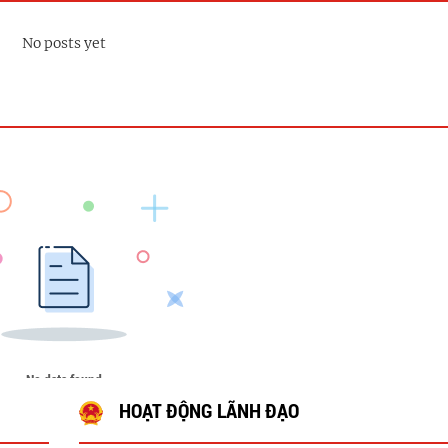
No posts yet
No data found
HOẠT ĐỘNG LÃNH ĐẠO