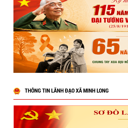
THÔNG TIN LÃNH ĐẠO XÃ MINH LONG