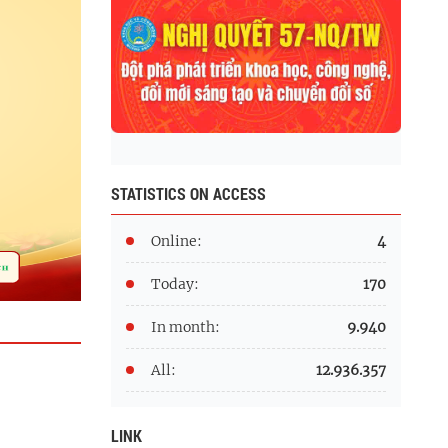
STATISTICS ON ACCESS
Online:
4
Today:
170
In month:
9.940
All:
12.936.357
LINK